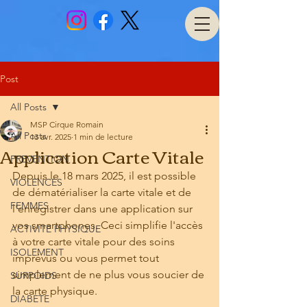
Post
All Posts
MSP Cirque Romain
All Posts
13 avr. 2025
1 min de lecture
Application Carte Vitale
PREVENTION
Depuis le 18 mars 2025, il est possible 
VIOLENCES
de dématérialiser la carte vitale et de 
FEMMES
l'enregistrer dans une application sur 
vos smartphones. Ceci simplifie l'accès 
ACTIVITE PHYSIQUE
à votre carte vitale pour des soins 
ISOLEMENT
imprévus ou vous permet tout 
simplement de ne plus vous soucier de 
SURPOIDS
la carte physique.
DIABETE