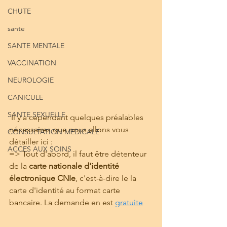
CHUTE
sante
SANTE MENTALE
VACCINATION
NEUROLOGIE
CANICULE
SANTE SEXUELLE
 Il y a cependant quelques préalables 
nécessaires que nous allons vous 
CONSULTATION MEDICALE
détailler ici :
ACCES AUX SOINS
=> Tout d'abord, il faut être détenteur 
de la 
carte nationale d'identité 
électronique CNIe
, c'est-à-dire le la 
carte d'identité au format carte 
bancaire. La demande en est 
gratuite