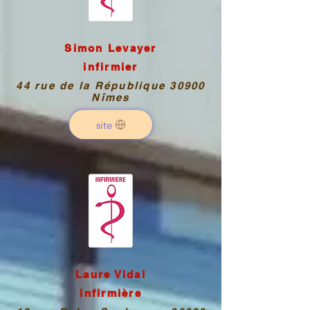
Simon Levayer
infirmier
44 rue de la République 30900
Nîmes
site
Laure Vidal
infirmière