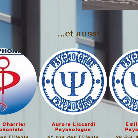
...et aussi
 Charrier
Aurore Liccardi
Emil
phoniste
Psychologue
Psy
es Tilleuls
61 rue des Tilleuls
29 Bis 