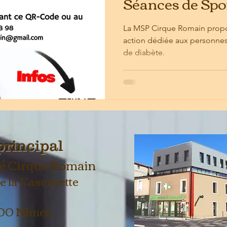
Séances de Spo
La MSP Cirque Romain propos
action dédiée aux personnes
de diabète.
principal
é Cirque Romain
 de la Casernette
00 Nîmes