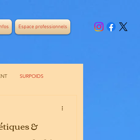
infos
Espace professionnels
ENT
SURPOIDS
E
CANICULE
tétiques &