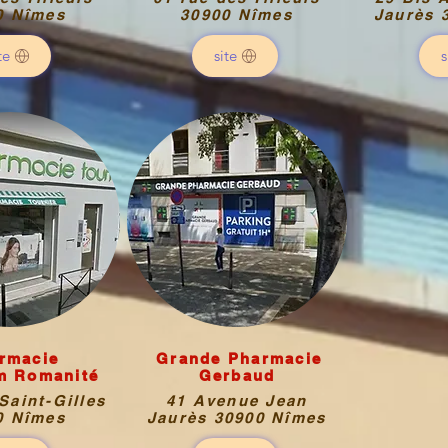
0 Nîmes
30900 Nîmes
Jaurès 
te
site
s
rmacie
Grande Pharmacie
m Romanité
Gerbaud
Saint-Gilles
41 Avenue Jean
0 Nîmes
Jaurès 30900 Nîmes