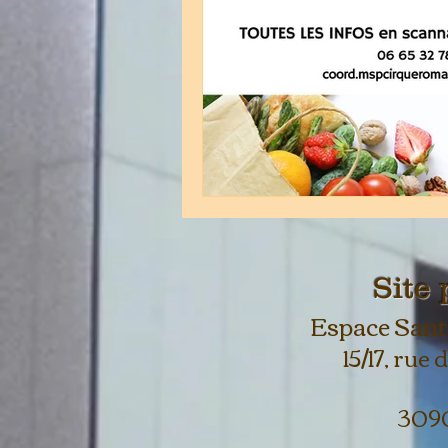
Site 
Espace Sant
15/17, rue
309