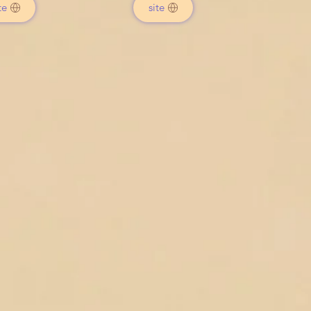
te
site