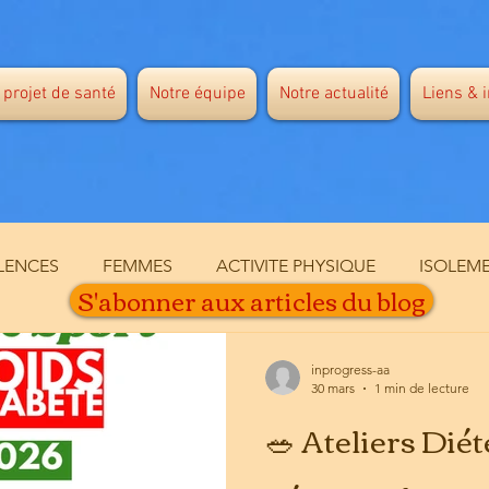
 projet de santé
Notre équipe
Notre actualité
Liens & 
LENCES
FEMMES
ACTIVITE PHYSIQUE
ISOLEM
S'abonner aux articles du blog
te
SANTE MENTALE
VACCINATION
NEUROLOGI
inprogress-aa
30 mars
1 min de lecture
🥗 Ateliers Dié
TATION MEDICALE
ACCES AUX SOINS