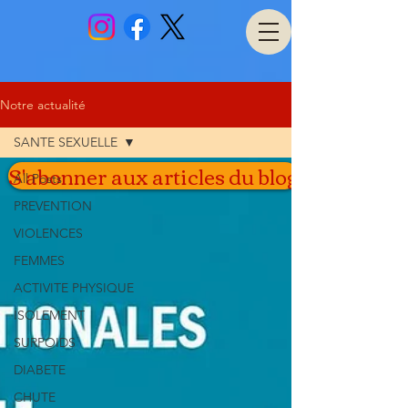
Notre actualité
SANTE SEXUELLE
S'abonner aux articles du blog
All Posts
PREVENTION
VIOLENCES
FEMMES
ACTIVITE PHYSIQUE
ISOLEMENT
SURPOIDS
DIABETE
CHUTE