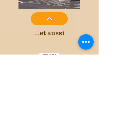
...et aussi
Simon Levayer
infirmier
44 rue de la République 30900
Nîmes
site