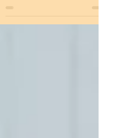
Du 1er au 14 juin 2026 se déroulent les Semaines
Nationales de la Santé Sexuelle, un temps fort de
prévention et d’information organisé partout en
France afin de promouvoir une approche positive,
accessible et bienveillante de la santé sexuelle. À
cette occasion, la MSP du Cirque Romain à Nîmes
participera à cette mobilisation nationale en
proposant deux temps d’échange ouverts à tous :
📍 MSP du Cirque Romain15-17 rue de la
Casernette30900 Nîmes 📅 Lundi 8 juin 2026📅
Jeudi