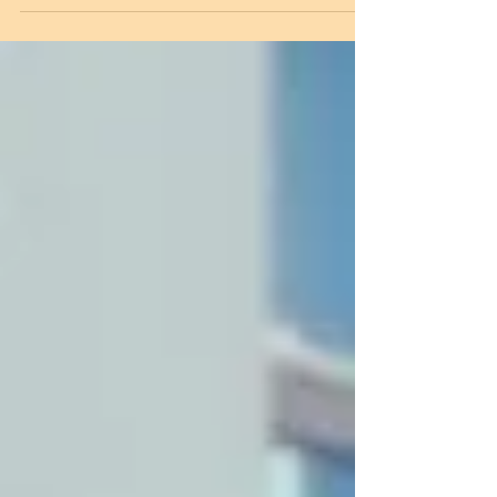
et de faciliter l'accès aux soins, la CPTS Nemausa
met en place un dispositif de téléconsultation
assistée augmentée destiné aux patients sans
médecin traitant. Une consultation médicale
accompagnée Contrairement à une
téléconsultation réalisée seul depuis son domicile,
ce dispositif permet au patient d'être
accompagné par un profe