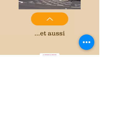
...et aussi
Simon Levayer
infirmier
44 rue de la République 30900
Nîmes
site