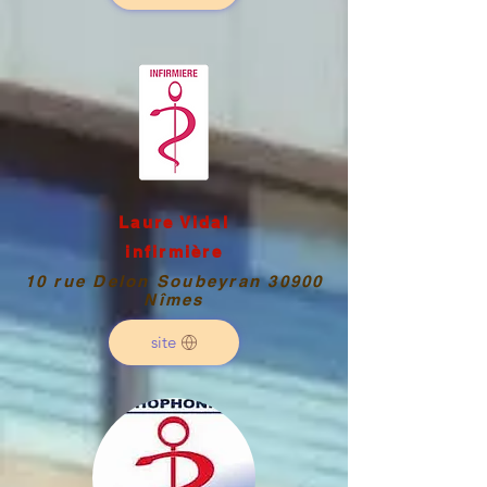
Laure Vidal
infirmière
10 rue Delon Soubeyran 30900
Nîmes
site