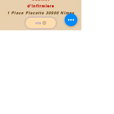
d'infirmiers
1 Place Placette 30900 Nîmes
site
Pharmacie
du Cirque Romain
15 Rue de la Casernette
site