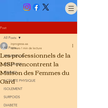
Post
All Posts
inprogress-aa
All Posts
12 mars
1 min de lecture
Les professionnels de la
PREVENTION
MSP rencontrent la
VIOLENCES
Maison des Femmes du
FEMMES
Gard
ACTIVITE PHYSIQUE
ISOLEMENT
SURPOIDS
DIABETE