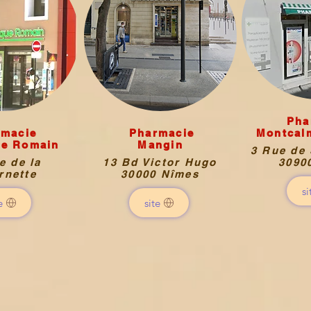
Pha
rmacie
Pharmacie
Montcal
ue Romain
Mangin
3 Rue de 
e de la
13 Bd Victor Hugo
3090
rnette
30000 Nîmes
si
e
site