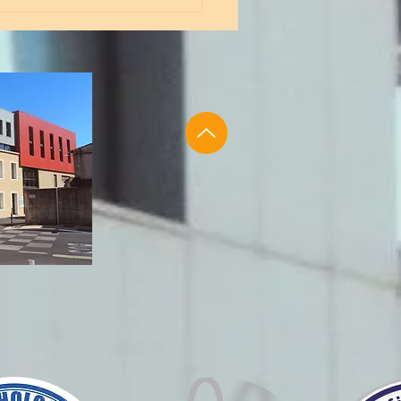
 n’avez pas de
cin traitant ? Une
tion de
consultation assistée à
es