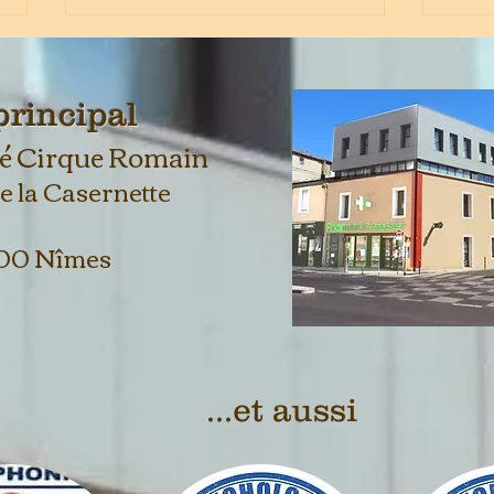
principal
é Cirque Romain
 de la Casernette
Comment consulter
Vous
00 Nîmes
rapidement un médecin à
méde
Nîmes ? Le bon parcours de
solu
soins en cas d'urgence
télé
Nîm
...et aussi