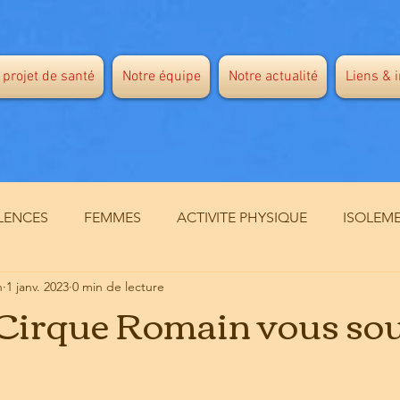
 projet de santé
Notre équipe
Notre actualité
Liens & 
LENCES
FEMMES
ACTIVITE PHYSIQUE
ISOLEM
n
1 janv. 2023
0 min de lecture
te
SANTE MENTALE
VACCINATION
NEUROLOGI
Cirque Romain vous sou
TATION MEDICALE
ACCES AUX SOINS