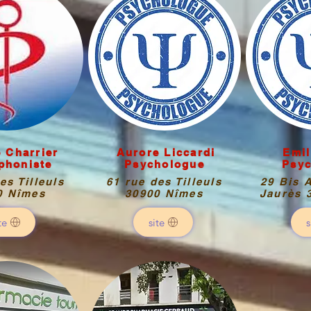
 Charrier
Aurore Liccardi
Emil
phoniste
Psychologue
Psy
es Tilleuls
61 rue des Tilleuls
29 Bis 
0 Nîmes
30900 Nîmes
Jaurès 
te
site
s