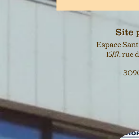
Site 
Espace Sant
15/17, rue
🌡️ Fortes chaleurs : restons
309
vigilants et solidaires