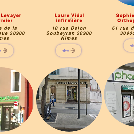
 Levayer
Laure Vidal
Sophie
rmier
infirmière
Ortho
e de la
10 rue Delon
61 rue d
que 30900
Soubeyran 30900
3090
mes
Nîmes
si
e
site