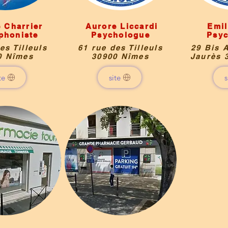
 Charrier
Aurore Liccardi
Emil
phoniste
Psychologue
Psy
es Tilleuls
61 rue des Tilleuls
29 Bis 
0 Nîmes
30900 Nîmes
Jaurès 
te
site
s