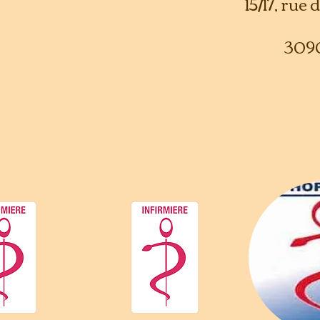
15/17, rue
309