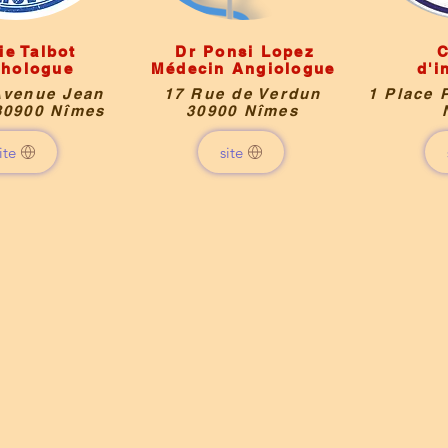
ie Talbot
Dr Ponsi Lopez
C
chologue
Médecin Angiologue
d'i
Avenue Jean
17 Rue de Verdun
1 Place 
30900 Nîmes
30900 Nîmes
ite
site