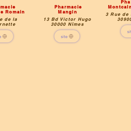
Pha
rmacie
Pharmacie
Montcal
ue Romain
Mangin
3 Rue de 
e de la
13 Bd Victor Hugo
3090
rnette
30000 Nîmes
si
e
site