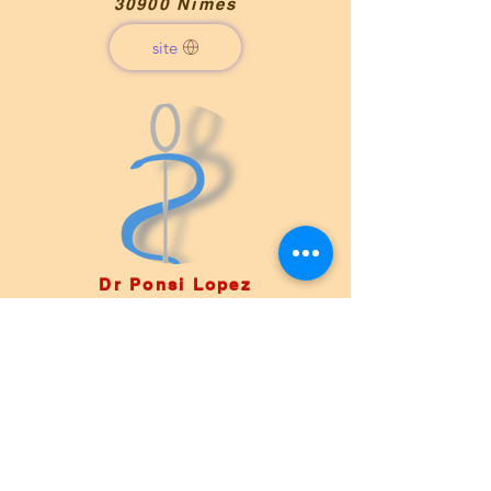
30900 Nîmes
site
Dr Ponsi Lopez
Médecin Angiologue
17 Rue de Verdun 30900 Nîmes
site