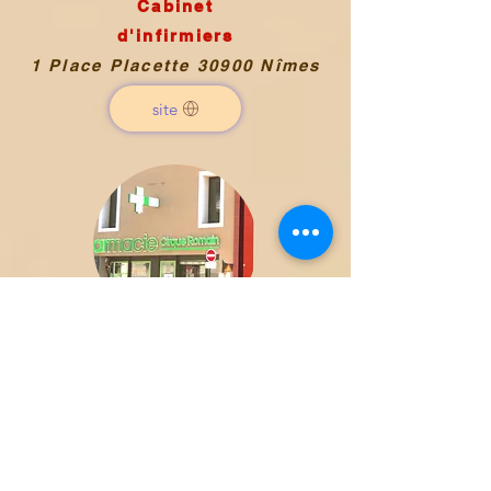
Cabinet
d'infirmiers
1 Place Placette 30900 Nîmes
site
Pharmacie
du Cirque Romain
15 Rue de la Casernette
site