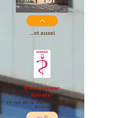
...et aussi
Simon Levayer
infirmier
44 rue de la République 30900
Nîmes
site